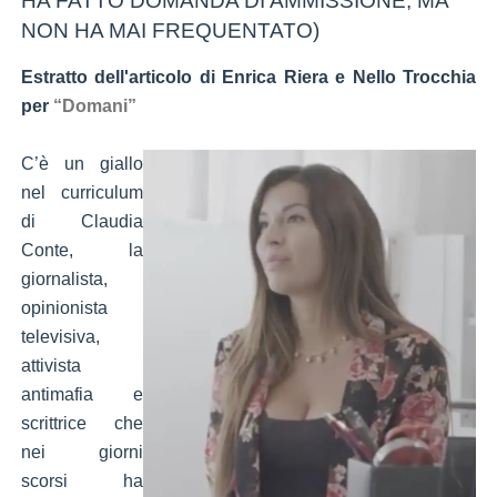
HA FATTO DOMANDA DI AMMISSIONE, MA
NON HA MAI FREQUENTATO)
Estratto dell'articolo di Enrica Riera e Nello Trocchia
per
“Domani”
C’è un giallo
nel curriculum
di Claudia
Conte, la
giornalista,
opinionista
televisiva,
attivista
antimafia e
scrittrice che
nei giorni
scorsi ha