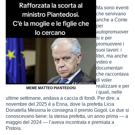
Ma sono eventi
che servivano
anche a Conte
per
autopromuover
si e per
promuovere i
suoi lavori: i
libri, ma anche
video e
documentari
che raccontava
di voler
realizzare e per
MEME MATTEO PIANTEDOSI
i quali, nelle
ultime settimane, andava a caccia di fondi. Per dire: a
novembre del 2025 è a Enna, dove la prefetta Licia
Donatella Messina le consegna il premio Gogol. Le due si
conoscevano bene: la stessa prefetta, un anno prima — a
maggio del 2024 — l’aveva incontrata e premiata a
Pistoia.