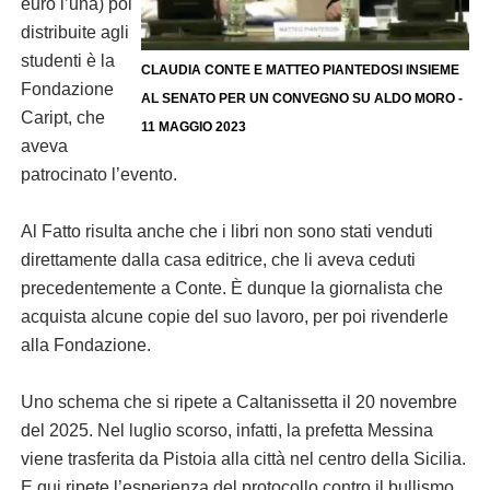
euro l’una) poi
distribuite agli
studenti è la
CLAUDIA CONTE E MATTEO PIANTEDOSI INSIEME
Fondazione
AL SENATO PER UN CONVEGNO SU ALDO MORO -
Caript, che
11 MAGGIO 2023
aveva
patrocinato l’evento.
Al Fatto risulta anche che i libri non sono stati venduti
direttamente dalla casa editrice, che li aveva ceduti
precedentemente a Conte. È dunque la giornalista che
acquista alcune copie del suo lavoro, per poi rivenderle
alla Fondazione.
Uno schema che si ripete a Caltanissetta il 20 novembre
del 2025. Nel luglio scorso, infatti, la prefetta Messina
viene trasferita da Pistoia alla città nel centro della Sicilia.
E qui ripete l’esperienza del protocollo contro il bullismo,