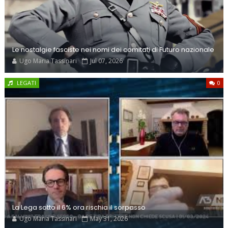
Le nostalgie fasciste nei nomi dei comitati di Futuro nazionale
Ugo Maria Tassinari
Jul 07, 2026
LEGATI
0
La Lega sotto il 6% ora rischia il sorpasso
Ugo Maria Tassinari
May 31, 2026