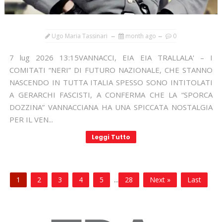
Ugo Maria Tassinari
month ago
0
7 lug 2026 13:15VANNACCI, EIA EIA TRALLALA' – I
COMITATI “NERI” DI FUTURO NAZIONALE, CHE STANNO
NASCENDO IN TUTTA ITALIA SPESSO SONO INTITOLATI
A GERARCHI FASCISTI, A CONFERMA CHE LA “SPORCA
DOZZINA” VANNACCIANA HA UNA SPICCATA NOSTALGIA
PER IL VEN...
Leggi Tutto
1
2
3
4
5
...
28
Next »
Last