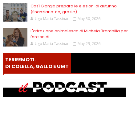
Così Giorgia prepara le elezioni di autunno
(finanziaria: no, grazie)
Ugo Maria Tassinari
May 30, 2026
L'attrazione animalesca di Michela Brambilla per
fare soldi
Ugo Maria Tassinari
May 29, 2026
TERREMOTI.
DI COLELLA, GALLO E UMT