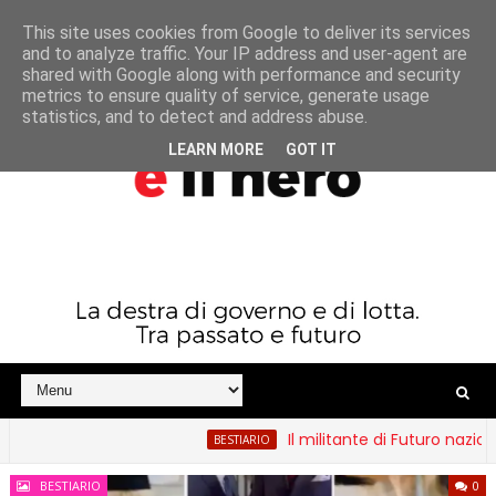
This site uses cookies from Google to deliver its services
and to analyze traffic. Your IP address and user-agent are
shared with Google along with performance and security
metrics to ensure quality of service, generate usage
statistics, and to detect and address abuse.
LEARN MORE
GOT IT
Il militante di Futuro nazionale e i
BESTIARIO
BESTIARIO
0