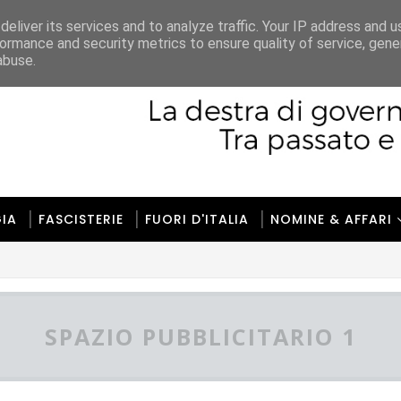
ione
Regole
Gerenza
Contatti
eliver its services and to analyze traffic. Your IP address and 
ormance and security metrics to ensure quality of service, gen
abuse.
IA
FASCISTERIE
FUORI D'ITALIA
NOMINE & AFFARI
SPAZIO PUBBLICITARIO 1