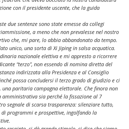
ione con il presidente uscente, che la guida
este due sentenze sono state emesse da collegi
a riammissione, a meno che non prevalesse nel nostro
rtivo che, mi pare, lo abbia abbandonato da tempo.
ato unico, una sorta di Xi Jiping in salsa acquatica.
dinaria nazionale elettiva e mi appresto a ricorrere
dicante “terzo”, non essendo di nomina diretta del
istanza indirizzata alla Presidenza e al Consiglio
inché possa concludersi il terzo grado di giudizio e ci
e, una paritaria campagna elettorale. Che finora non
a amministrativa sia perché la fissazione al 7
o segnale di scarsa trasparenza: silenziare tutto,
 di programmi e prospettive, ingolfando la
tive.
tato respinto, ci dà grande stimolo, ci dice che siamo