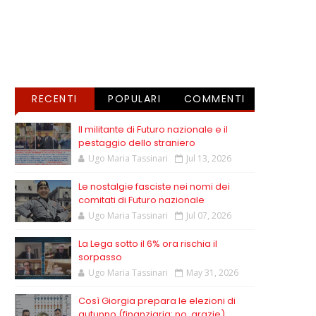
RECENTI
POPULARI
COMMENTI
Il militante di Futuro nazionale e il
pestaggio dello straniero
Ugo Maria Tassinari
Jul 13, 2026
Le nostalgie fasciste nei nomi dei
comitati di Futuro nazionale
Ugo Maria Tassinari
Jul 07, 2026
La Lega sotto il 6% ora rischia il
sorpasso
Ugo Maria Tassinari
May 31, 2026
Così Giorgia prepara le elezioni di
autunno (finanziaria: no, grazie)