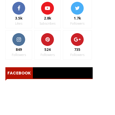
3.5k
2.8k
1.7k
Likes
Subscribes
Followers
849
524
735
Followers
Followers
Followers
FACEBOOK