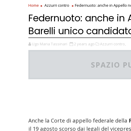
Home
Azzurri contro
Federnuoto: anche in Appello no
Federnuoto: anche in A
Barelli unico candidat
Ugo Maria Tassinari
2 years ago
Azzurri contro,
SPAZIO P
Anche la Corte di appello federale della
il 19 agosto scorso dai legali del vicepr