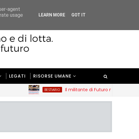
user-agent
erate usage
LEARN MORE
GOT IT
LEGATI
RISORSE UMANE
Il militante di Futuro nazionale e il pestag
BESTIARIO