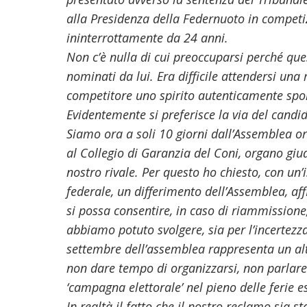
alla Presidenza della Federnuoto in competiz
ininterrottamente da 24 anni.
Non c’è nulla di cui preoccuparsi perché qu
nominati da lui. Era difficile attendersi un
competitore uno spirito autenticamente spo
Evidentemente si preferisce la via del candid
Siamo ora a soli 10 giorni dall’Assemblea or
al Collegio di Garanzia del Coni, organo giu
nostro rivale. Per questo ho chiesto, con un’
federale, un differimento dell’Assemblea, aff
si possa consentire, in caso di riammission
abbiamo potuto svolgere, sia per l’incertezz
settembre dell’assemblea rappresenta un altr
non dare tempo di organizzarsi, non parlare
‘campagna elettorale’ nel pieno delle ferie es
In realtà il fatto che il nostro reclamo sia s