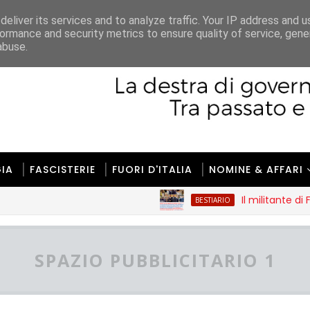
ione
Regole
Gerenza
Contatti
eliver its services and to analyze traffic. Your IP address and 
ormance and security metrics to ensure quality of service, gen
abuse.
IA
FASCISTERIE
FUORI D'ITALIA
NOMINE & AFFARI
Il militante di Futuro n
BESTIARIO
SPAZIO PUBBLICITARIO 1