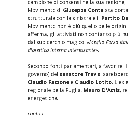
campione di consensi nella sua regione, la
Movimento di
Giuseppe Conte
sta portan
strutturale con la sinistra e il
Partito D
Movimento non è più quello delle origini 
afferma, gli attivisti non contanto più n
dal suo cerchio magico.
«Meglio Forza Ita
dialettica interna interessante»
.
Secondo fonti parlamentari, a favorire il
governo) del
senatore Trevisi
sarebbero 
Claudio Fazzone
e
Claudio Lotito
. L'ex
regionale della Puglia,
Mauro D'Attis
, r
energetiche.
canton