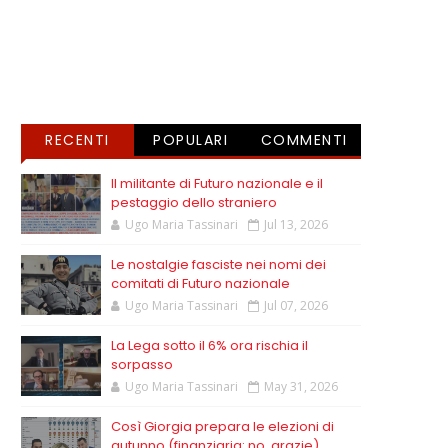
RECENTI
POPULARI
COMMENTI
Il militante di Futuro nazionale e il
pestaggio dello straniero
Ugo Maria Tassinari
Jul 13, 2026
Le nostalgie fasciste nei nomi dei
comitati di Futuro nazionale
Ugo Maria Tassinari
Jul 07, 2026
La Lega sotto il 6% ora rischia il
sorpasso
Ugo Maria Tassinari
May 31, 2026
Così Giorgia prepara le elezioni di
autunno (finanziaria: no, grazie)