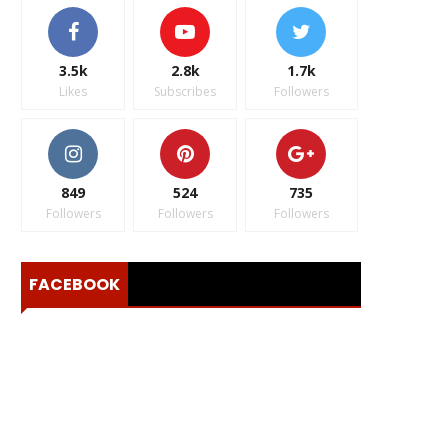
3.5k
2.8k
1.7k
Likes
Subscribes
Followers
849
524
735
Followers
Followers
Followers
FACEBOOK