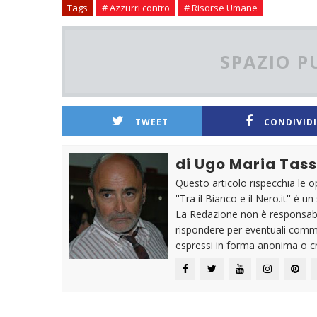
Tags
# Azzurri contro
# Risorse Umane
SPAZIO P
TWEET
CONDIVIDI
di Ugo Maria Tass
Questo articolo rispecchia le o
''Tra il Bianco e il Nero.it'' è 
La Redazione non è responsabil
rispondere per eventuali comme
espressi in forma anonima o cr