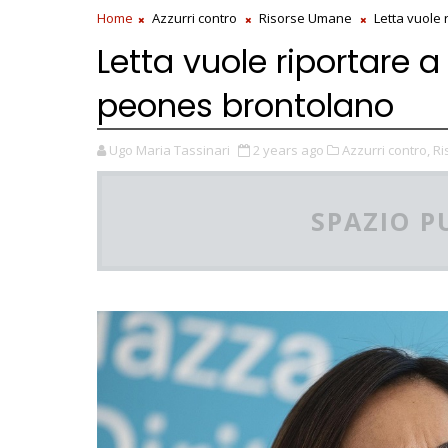
Home
Azzurri contro
Risorse Umane
Letta vuole 
Letta vuole riportare 
peones brontolano
Ugo Maria Tassinari
2 years ago
Azzurri contro,
Ri
SPAZIO P