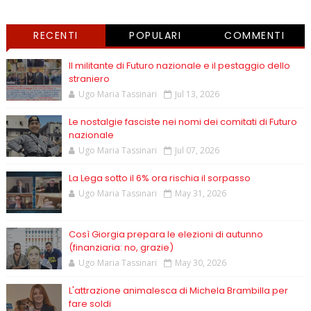
RECENTI
POPULARI
COMMENTI
Il militante di Futuro nazionale e il pestaggio dello
straniero
Ugo Maria Tassinari
Jul 13, 2026
Le nostalgie fasciste nei nomi dei comitati di Futuro
nazionale
Ugo Maria Tassinari
Jul 07, 2026
La Lega sotto il 6% ora rischia il sorpasso
Ugo Maria Tassinari
May 31, 2026
Così Giorgia prepara le elezioni di autunno
(finanziaria: no, grazie)
Ugo Maria Tassinari
May 30, 2026
L'attrazione animalesca di Michela Brambilla per
fare soldi