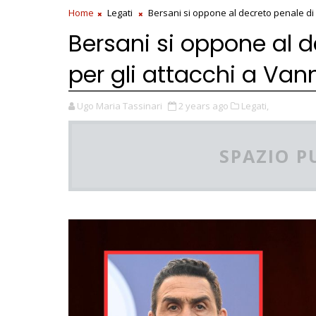
Home
Legati
Bersani si oppone al decreto penale di 
Bersani si oppone al 
per gli attacchi a Van
Ugo Maria Tassinari
2 years ago
Legati,
SPAZIO P