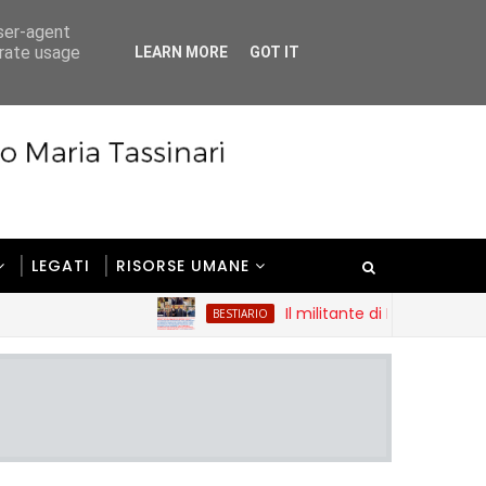
user-agent
erate usage
LEARN MORE
GOT IT
LEGATI
RISORSE UMANE
Il militante di Futuro nazionale e il
BESTIARIO