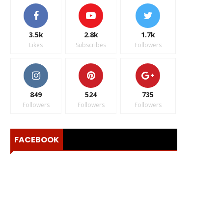
3.5k
2.8k
1.7k
Likes
Subscribes
Followers
849
524
735
Followers
Followers
Followers
FACEBOOK