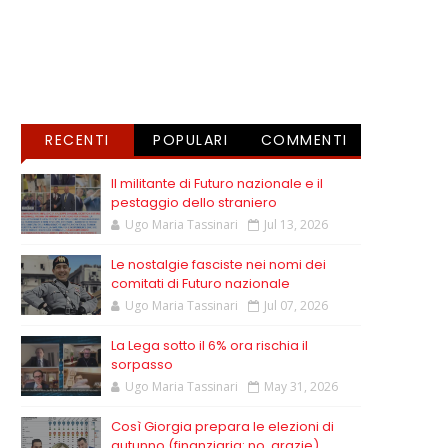
RECENTI
POPULARI
COMMENTI
Il militante di Futuro nazionale e il
pestaggio dello straniero
Ugo Maria Tassinari
Jul 13, 2026
Le nostalgie fasciste nei nomi dei
comitati di Futuro nazionale
Ugo Maria Tassinari
Jul 07, 2026
La Lega sotto il 6% ora rischia il
sorpasso
Ugo Maria Tassinari
May 31, 2026
Così Giorgia prepara le elezioni di
autunno (finanziaria: no, grazie)